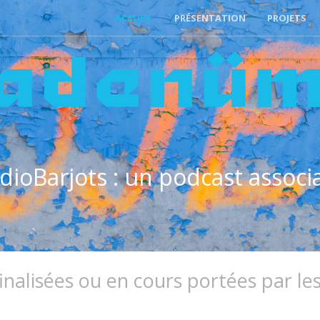
ACCUEIL
PRÉSENTATION
PROJETS
ADENÜ
dioBarjots : un podcast associa
finalisées ou en cours portées par les