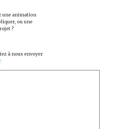
ez une animation
liquer, ou une
ojet ?
itez à nous envoyer
r