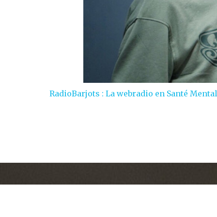
RadioBarjots : La webradio en Santé Mental