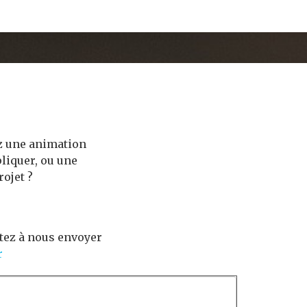
ez une animation
liquer, ou une
ojet ?
itez à nous envoyer
r